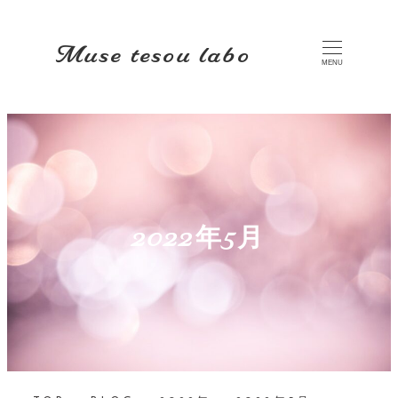
Muse tesou labo
MENU
2022年5月