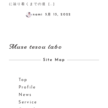
に辿り着くまでの道 […]
nami
5月 13, 2022
Muse tesou labo
Site Map
Top
Profile
News
Service