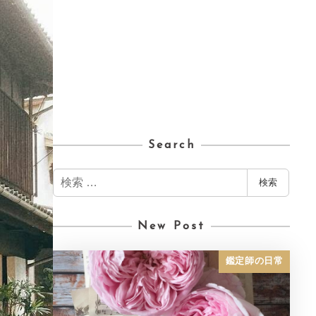
Search
検
検索
索
New Post
鑑定師の日常