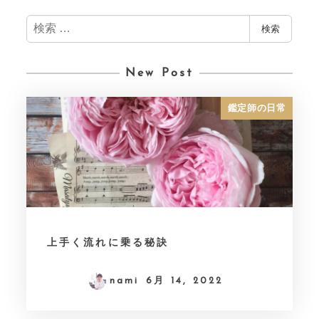
検
検索
索
New Post
鑑定師の日常
上手く流れに乗る秘訣
nami
6月 14, 2022