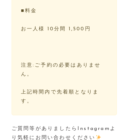
■料金⁡⁡⁡⁡
お一人様 10分間 1,500円⁡⁡⁡⁡
⁡⁡⁡⁡
注意:ご予約の必要はありませ
ん。⁡⁡⁡⁡
上記時間内で先着順となりま
す。⁡⁡⁡⁡
ご質問等がありましたらInstagramよ
り気軽にお問い合わせください
⁡⁡⁡⁡