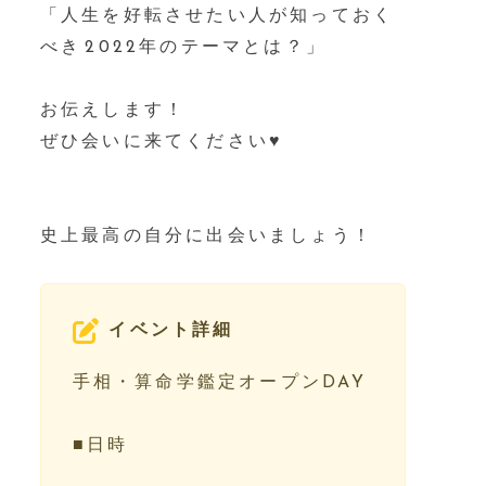
「人生を好転させたい人が知っておく
べき⁡2022年のテーマとは？」⁡
⁡⁡⁡
お伝えします！⁡⁡⁡
ぜひ会いに来てください♥️⁡⁡⁡
⁡
⁡
史上最高の自分に出会いましょう！⁡
イベント詳細
手相・算命学鑑定オープンDAY
■日時⁡⁡⁡⁡